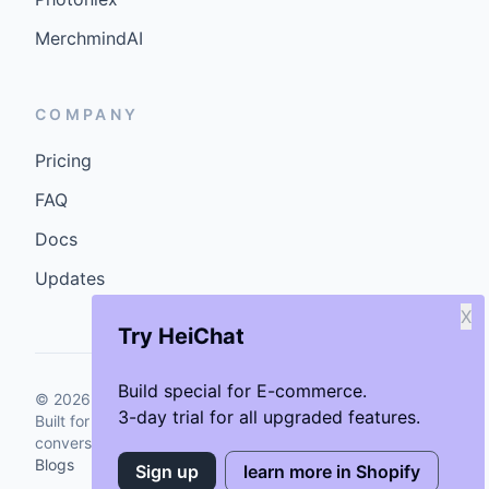
MerchmindAI
COMPANY
Pricing
FAQ
Docs
Updates
X
Try HeiChat
Build special for E-commerce.
©
2026
GenCybers Inc. All rights reserved.
3-day trial for all upgraded features.
Built for storefronts that want faster answers and cleaner
conversions.
Blogs
Sign up
learn more in Shopify