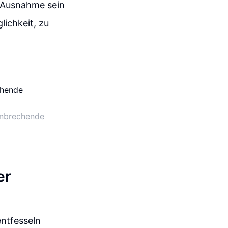
e Ausnahme sein
ichkeit, zu
hnbrechende
er
entfesseln