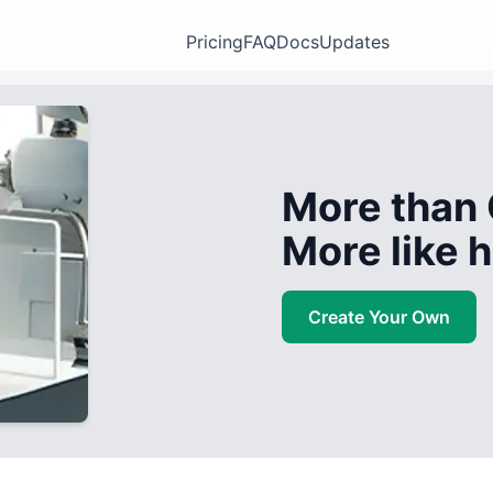
Pricing
FAQ
Docs
Updates
More than 
More like
Create Your Own