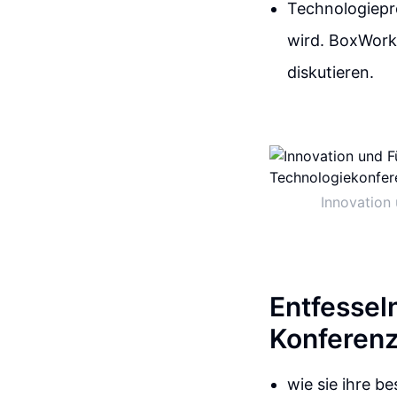
Technologiepro
wird. BoxWorks
diskutieren.
Innovation
Entfesseln
Konferen
wie sie ihre b