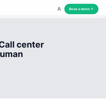
Book a demo
Call center
 human