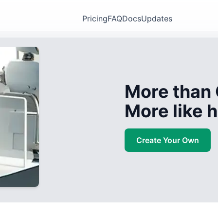
Pricing
FAQ
Docs
Updates
More than 
More like
Create Your Own