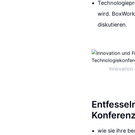
Technologiepro
wird. BoxWorks
diskutieren.
Innovation
Entfesseln
Konferen
wie sie ihre b