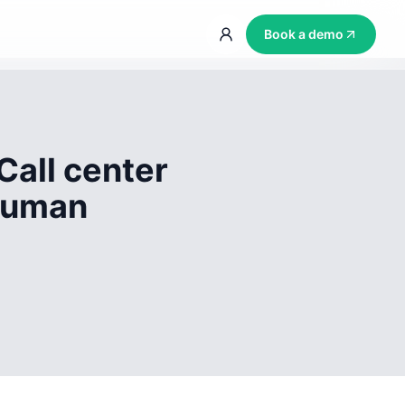
Book a demo
Call center
 human