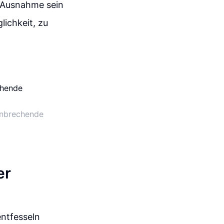
e Ausnahme sein
ichkeit, zu
hnbrechende
er
entfesseln