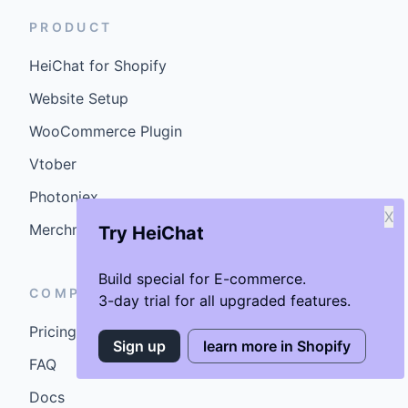
PRODUCT
HeiChat for Shopify
Website Setup
WooCommerce Plugin
Vtober
Photoniex
X
MerchmindAI
Try HeiChat
Build special for E-commerce.
COMPANY
3-day trial for all upgraded features.
Pricing
Sign up
learn more in Shopify
FAQ
Docs