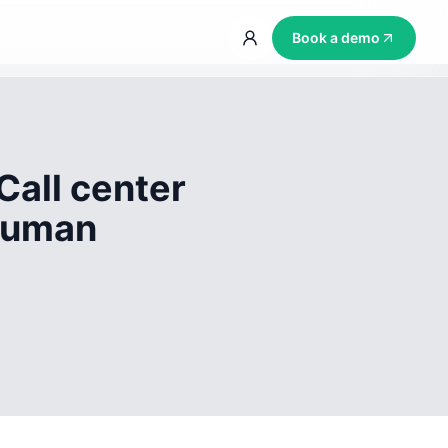
Book a demo
Call center
 human