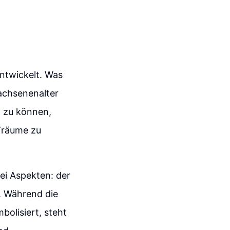
entwickelt. Was
wachsenenalter
n zu können,
 Träume zu
wei Aspekten: der
. Während die
bolisiert, steht