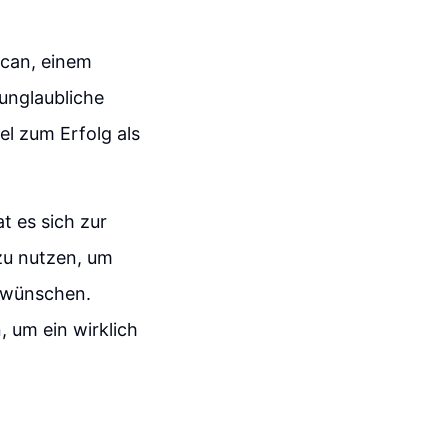
ncan, einem
unglaubliche
l zum Erfolg als
t es sich zur
zu nutzen, um
n wünschen.
, um ein wirklich