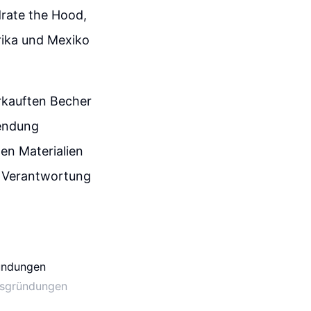
rate the Hood,
rika und Mexiko
rkauften Becher
wendung
en Materialien
e Verantwortung
nsgründungen