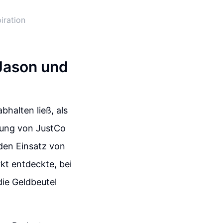
iration
 Jason und
halten ließ, als
dung von JustCo
en Einsatz von
rkt entdeckte, bei
ie Geldbeutel