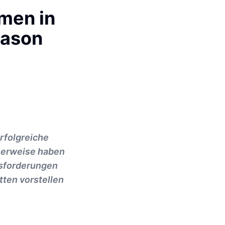
men in
Jason
rfolgreiche
herweise haben
usforderungen
tten vorstellen