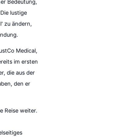
er Bedeutung,
Die lustige
l' zu ändern,
ündung.
JustCo Medical,
reits im ersten
r, die aus der
uben, den er
 Reise weiter.
lseitiges