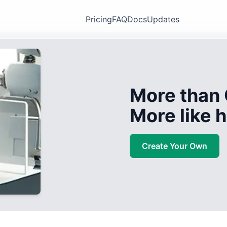
Pricing
FAQ
Docs
Updates
More than 
More like
Create Your Own