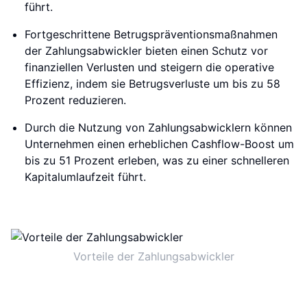
führt.
Fortgeschrittene Betrugspräventionsmaßnahmen
der Zahlungsabwickler bieten einen Schutz vor
finanziellen Verlusten und steigern die operative
Effizienz, indem sie Betrugsverluste um bis zu 58
Prozent reduzieren.
Durch die Nutzung von Zahlungsabwicklern können
Unternehmen einen erheblichen Cashflow-Boost um
bis zu 51 Prozent erleben, was zu einer schnelleren
Kapitalumlaufzeit führt.
Vorteile der Zahlungsabwickler