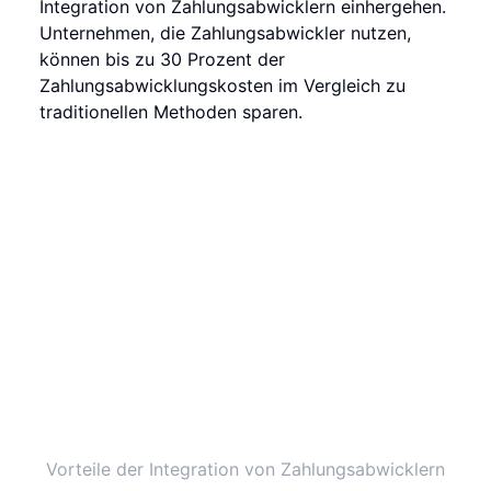
Integration von Zahlungsabwicklern einhergehen.
Unternehmen, die Zahlungsabwickler nutzen,
können bis zu 30 Prozent der
Zahlungsabwicklungskosten im Vergleich zu
traditionellen Methoden sparen.
Vorteile der Integration von Zahlungsabwicklern