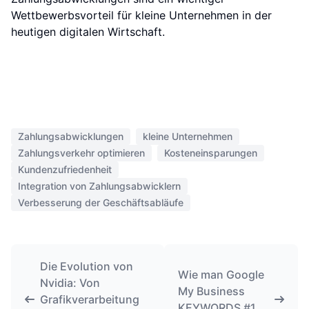
Wettbewerbsvorteil für kleine Unternehmen in der
heutigen digitalen Wirtschaft.
Zahlungsabwicklungen
kleine Unternehmen
Zahlungsverkehr optimieren
Kosteneinsparungen
Kundenzufriedenheit
Integration von Zahlungsabwicklern
Verbesserung der Geschäftsabläufe
Die Evolution von
Wie man Google
Nvidia: Von
My Business
Grafikverarbeitung
KEYWORDS #1