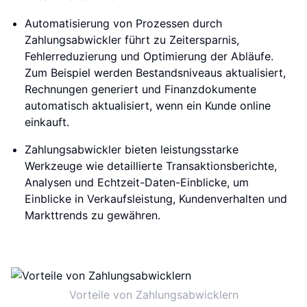
Automatisierung von Prozessen durch
Zahlungsabwickler führt zu Zeitersparnis,
Fehlerreduzierung und Optimierung der Abläufe.
Zum Beispiel werden Bestandsniveaus aktualisiert,
Rechnungen generiert und Finanzdokumente
automatisch aktualisiert, wenn ein Kunde online
einkauft.
Zahlungsabwickler bieten leistungsstarke
Werkzeuge wie detaillierte Transaktionsberichte,
Analysen und Echtzeit-Daten-Einblicke, um
Einblicke in Verkaufsleistung, Kundenverhalten und
Markttrends zu gewähren.
Vorteile von Zahlungsabwicklern