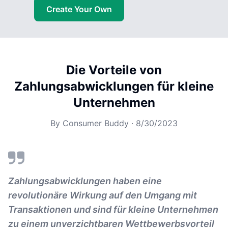
Create Your Own
Die Vorteile von
Zahlungsabwicklungen für kleine
Unternehmen
By
Consumer Buddy
·
8/30/2023
Zahlungsabwicklungen haben eine
revolutionäre Wirkung auf den Umgang mit
Transaktionen und sind für kleine Unternehmen
zu einem unverzichtbaren Wettbewerbsvorteil