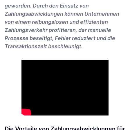
geworden. Durch den Einsatz von
Zahlungsabwicklungen können Unternehmen
von einem reibungslosen und effizienten
Zahlungsverkehr profitieren, der manuelle
Prozesse beseitigt, Fehler reduziert und die
Transaktionszeit beschleunigt.
Die Vorteile von Zahlungsabwicklungen für