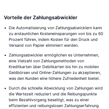
Vorteile der Zahlungsabwickler
Die Automatisierung von Zahlungsabwicklern kann
zu erstaunlichen Kosteneinsparungen von bis zu 60
Prozent führen, indem Kosten für den Druck und
Versand von Papier eliminiert werden.
Zahlungsabwickler ermöglichen es Unternehmen,
eine Vielzahl von Zahlungsmethoden von
Kreditkarten über Debitkarten bis hin zu mobilen
Geldbörsen und Online-Zahlungen zu akzeptieren,
was den Kunden eine höhere Zufriedenheit bietet.
Durch die schnelle Abwicklung von Zahlungen wird
die Wartezeit reduziert und die Reibungspunkte
beim Bezahlvorgang beseitigt, was zu einer
effizienten und reibungslosen Zahlungserfahrung