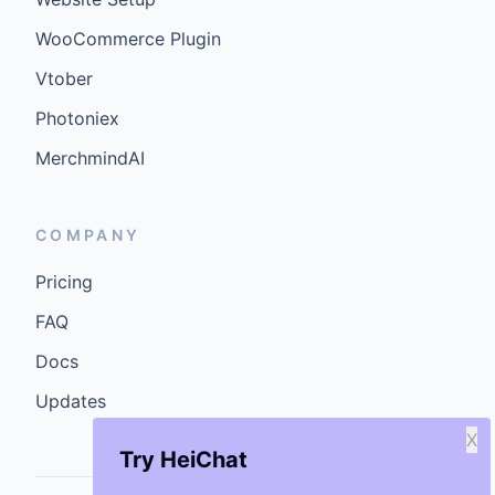
WooCommerce Plugin
Vtober
Photoniex
MerchmindAI
COMPANY
Pricing
FAQ
Docs
Updates
X
Try HeiChat