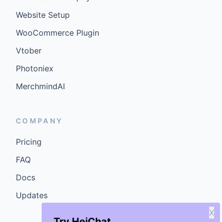
Website Setup
WooCommerce Plugin
Vtober
Photoniex
MerchmindAI
COMPANY
Pricing
FAQ
Docs
Updates
X
Try HeiChat