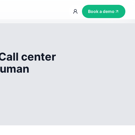
Book a demo
Call center
 human