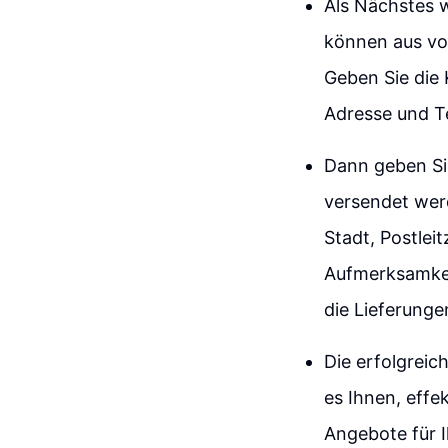
Als Nächstes 
können aus vo
Geben Sie die
Adresse und T
Dann geben Si
versendet werd
Stadt, Postlei
Aufmerksamkei
die Lieferungen
Die erfolgreic
es Ihnen, eff
Angebote für I