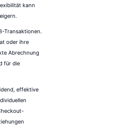
xibilität kann
eigern.
2B-Transaktionen.
t oder ihre
ekte Abrechnung
d für die
dend, effektive
dividuellen
Checkout-
eziehungen