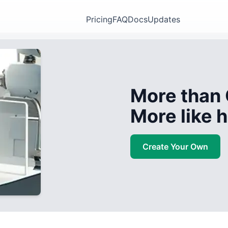
Pricing
FAQ
Docs
Updates
More than 
More like
Create Your Own