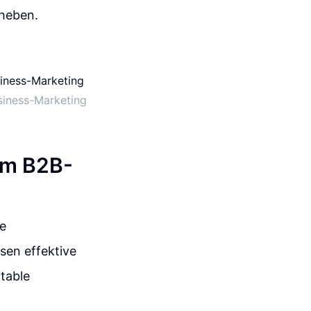
 heben.
usiness-Marketing
im B2B-
e
en effektive
table