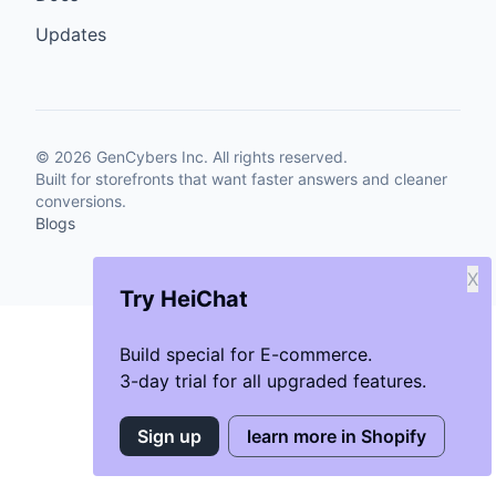
Updates
©
2026
GenCybers Inc. All rights reserved.
Built for storefronts that want faster answers and cleaner
conversions.
Blogs
X
Try HeiChat
Build special for E-commerce.
3-day trial for all upgraded features.
Sign up
learn more in Shopify