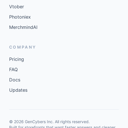
Vtober
Photoniex
MerchmindAI
COMPANY
Pricing
FAQ
Docs
Updates
©
2026
GenCybers Inc. All rights reserved.
Built for storefronts that want faster answers and cleaner