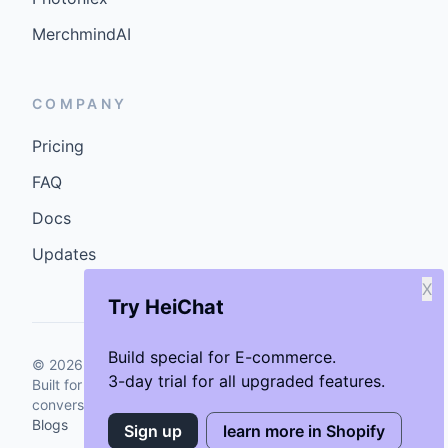
MerchmindAI
COMPANY
Pricing
FAQ
Docs
Updates
X
Try HeiChat
Build special for E-commerce.
©
2026
GenCybers Inc. All rights reserved.
3-day trial for all upgraded features.
Built for storefronts that want faster answers and cleaner
conversions.
Blogs
Sign up
learn more in Shopify