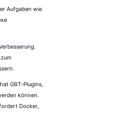
her Aufgaben wie
exe
 Verbesserung.
l zum
ssern.
Chat GBT-Plugins,
 werden können.
rfordert Docker,