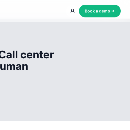
Book a demo
Call center
 human