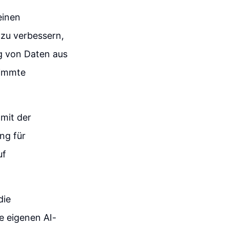
einen
zu verbessern,
ng von Daten aus
timmte
 mit der
ng für
uf
die
e eigenen AI-