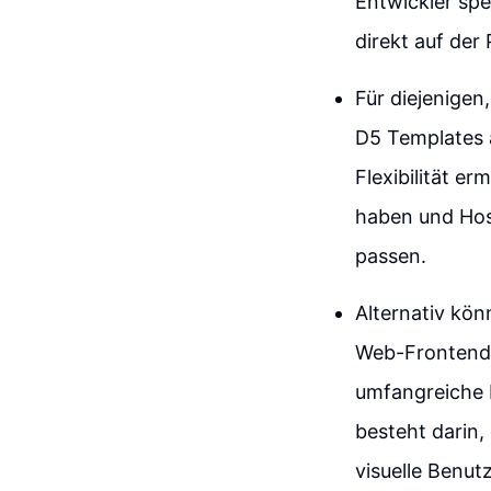
Entwickler spe
direkt auf der
Für diejenigen
D5 Templates a
Flexibilität e
haben und Hos
passen.
Alternativ kö
Web-Frontends
umfangreiche 
besteht darin
visuelle Benut