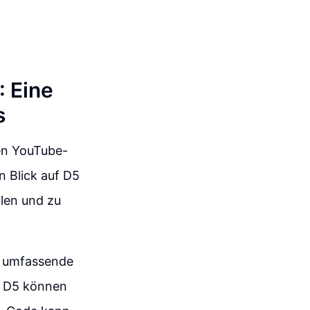
: Eine
s
en YouTube-
n Blick auf D5
len und zu
e umfassende
t D5 können