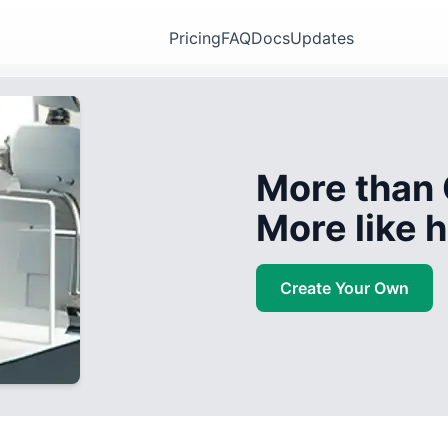
Pricing
FAQ
Docs
Updates
More than 
More like
Create Your Own