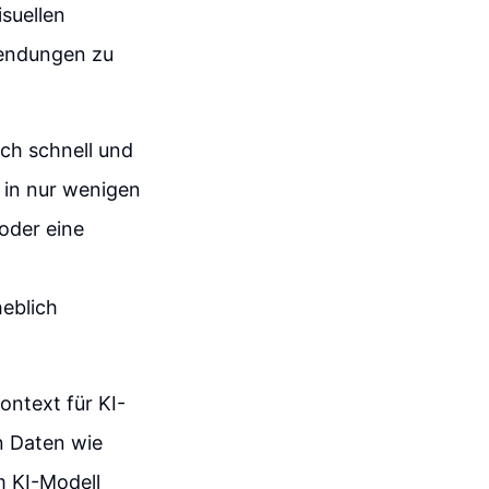
isuellen
wendungen zu
ich schnell und
g in nur wenigen
oder eine
heblich
Kontext für KI-
n Daten wie
 KI-Modell