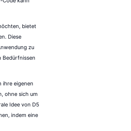
nd-Code kann
möchten, bietet
en. Diese
e Anwendung zu
n Bedürfnissen
 ihre eigenen
, ohne sich um
ale Idee von D5
hen, indem eine