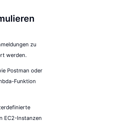
mulieren
rnmeldungen zu
ert werden.
wie Postman oder
ambda-Funktion
erdefinierte
on EC2-Instanzen