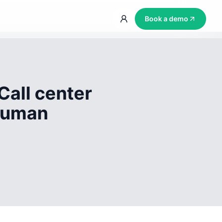
Book a demo
Call center
 human