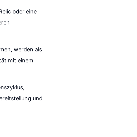
elic oder eine
eren
men, werden als
tät mit einem
enszyklus,
reitstellung und