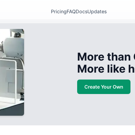
Pricing
FAQ
Docs
Updates
More than 
More like
Create Your Own