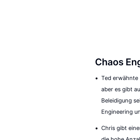
Chaos Eng
Ted erwähnte i
aber es gibt a
Beleidigung s
Engineering u
Chris gibt ein
die hohe Anza