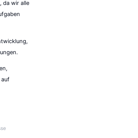
da wir alle
Aufgaben
ntwicklung,
ungen.
en,
 auf
sse