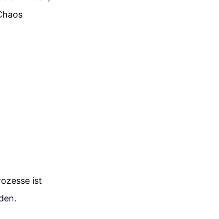
 Chaos
ozesse ist
den.