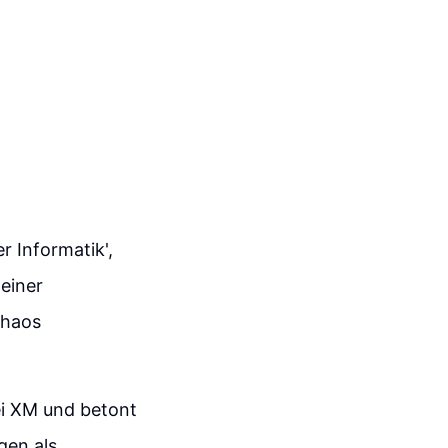
r Informatik',
einer
Chaos
ei XM und betont
gen als