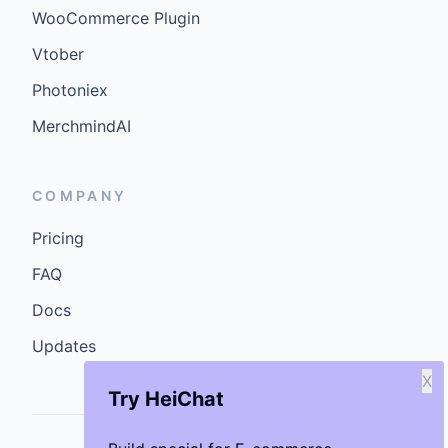
WooCommerce Plugin
Vtober
Photoniex
MerchmindAI
COMPANY
Pricing
FAQ
Docs
Updates
X
Try HeiChat