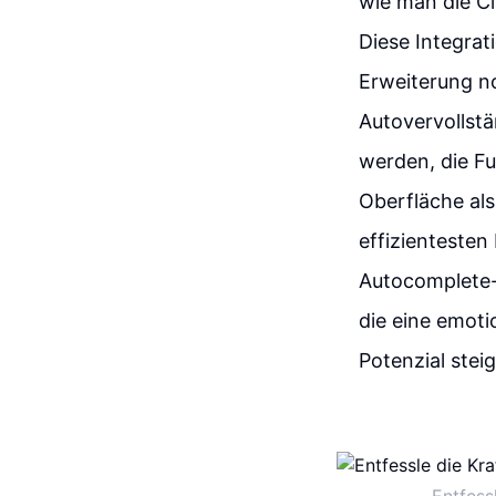
wie man die C
Diese Integrat
Erweiterung n
Autovervollstä
werden, die Fu
Oberfläche als
effizientesten
Autocomplete-
die eine emoti
Potenzial stei