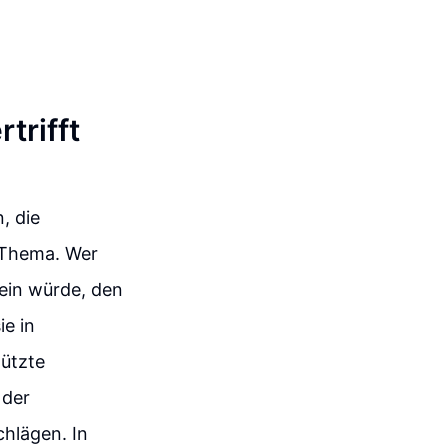
trifft
, die
s Thema. Wer
sein würde, den
ie in
ützte
 der
chlägen. In