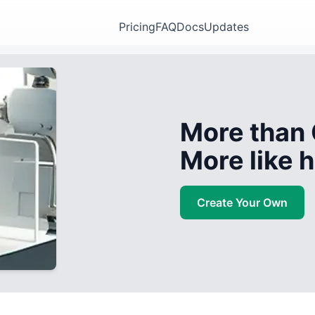
Pricing
FAQ
Docs
Updates
More than 
More like
Create Your Own