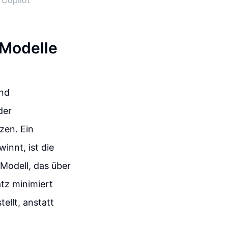
 Copilot
-Modelle
und
der
zen. Ein
innt, ist die
Modell, das über
atz minimiert
ellt, anstatt