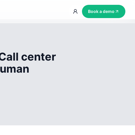
Book a demo
Call center
 human