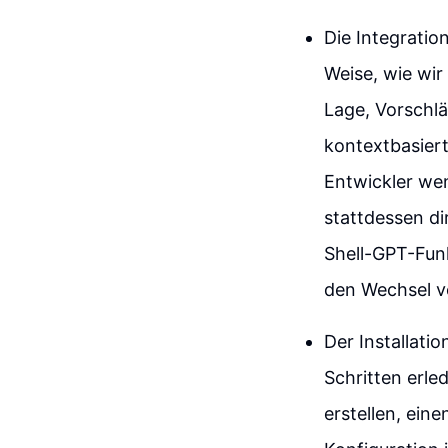
Die Integratio
Weise, wie wir
Lage, Vorschlä
kontextbasiert
Entwickler we
stattdessen di
Shell-GPT-Funk
den Wechsel v
Der Installati
Schritten erle
erstellen, ein