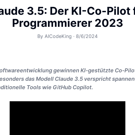
aude 3.5: Der KI-Co-Pilot 
Programmierer 2023
By
AICodeKing
·
8/6/2024
 Softwareentwicklung gewinnen KI-gestützte Co-Pil
esonders das Modell Claude 3.5 verspricht spann
aditionelle Tools wie GitHub Copilot.