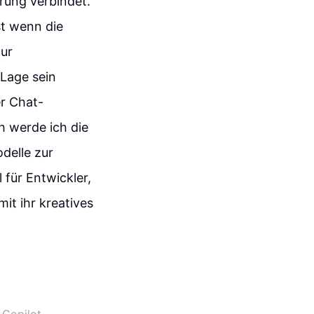
rung verbindet.
st wenn die
zur
 Lage sein
er Chat-
h werde ich die
delle zur
für Entwickler,
it ihr kreatives