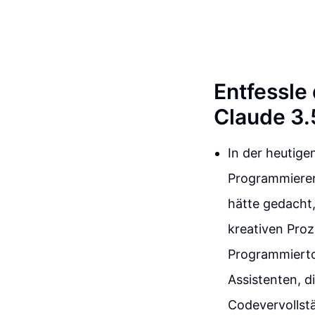
Entfessle 
Claude 3.
In der heutige
Programmierern
hätte gedacht,
kreativen Proz
Programmierto
Assistenten, d
Codevervollstä