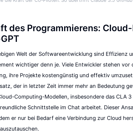
le die Kraft der Co-Piloten: So übertrifft Claude 3.5 GitHub
ft des Programmierens: Cloud
l-GPT
lebigen Welt der Softwareentwicklung sind Effizienz 
ent wichtiger denn je. Viele Entwickler stehen vor 
g, ihre Projekte kostengünstig und effektiv umzuset
satz, der in letzter Zeit immer mehr an Bedeutung gew
loud-Computing-Modellen, insbesondere das CLA 3 
reundliche Schnittstelle im Chat arbeitet. Dieser Ans
dem er nur bei Bedarf eine Verbindung zur Cloud herst
 auszutauschen.