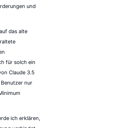
forderungen und
auf das alte
raltete
nen
h für solch ein
von Claude 3.5
n Benutzer nur
 Minimum
rde ich erklären,