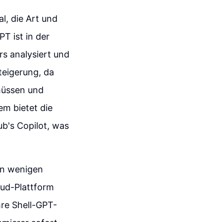
l, die Art und
T ist in der
rs analysiert und
teigerung, da
müssen und
em bietet die
ub's Copilot, was
 in wenigen
oud-Plattform
hre Shell-GPT-