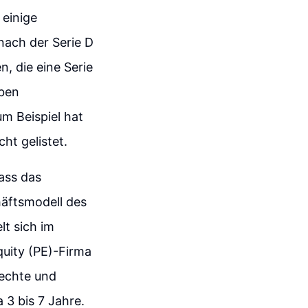
einige
nach der Serie D
, die eine Serie
aben
um Beispiel hat
ht gelistet.
ass das
häftsmodell des
lt sich im
uity (PE)-Firma
rechte und
 3 bis 7 Jahre.