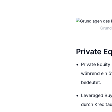
Grundl
Private E
Private Equity
während ein öf
bedeutet.
Leveraged Buy
durch Kredita