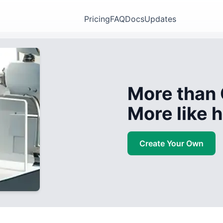
Pricing
FAQ
Docs
Updates
More than 
More like
Create Your Own