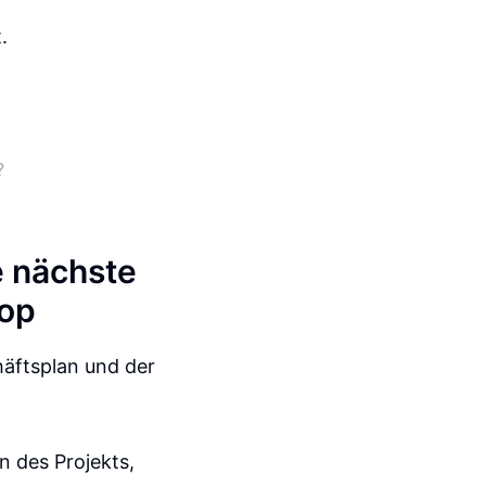
.
?
e nächste
hop
häftsplan und der
 des Projekts,