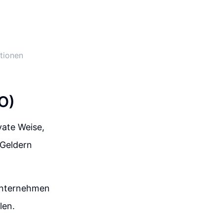
itionen
O)
vate Weise,
 Geldern
 Unternehmen
len.