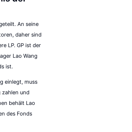
eteilt. An seine
toren, daher sind
re LP. GP ist der
nager Lao Wang
s ist.
g einlegt, muss
 zahlen und
nen behält Lao
ren des Fonds