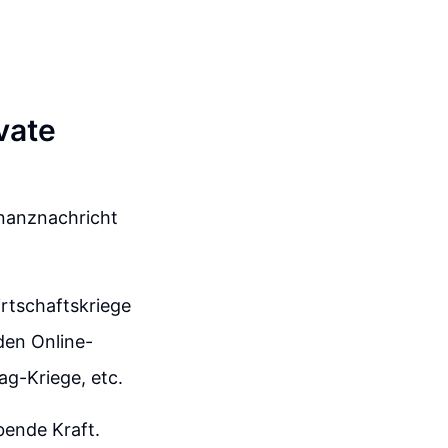
vate
Finanznachricht
rtschaftskriege
den Online-
g-Kriege, etc.
ibende Kraft.