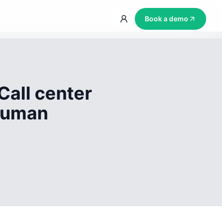
Book a demo
Call center
 human