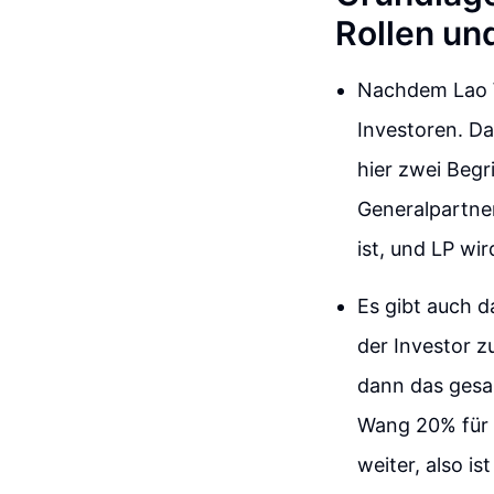
Rollen und
Nachdem Lao Wa
Investoren. Da
hier zwei Begr
Generalpartne
ist, und LP wi
Es gibt auch d
der Investor 
dann das gesa
Wang 20% für 
weiter, also is