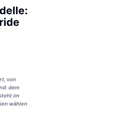
delle:
ride
rt, von
end: dem
steht im
gien wählen