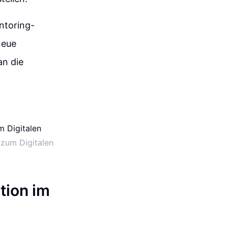
ntoring-
neue
an die
 zum Digitalen
tion im