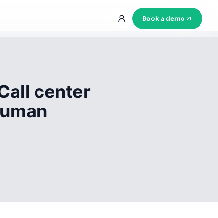
Book a demo
Call center
 human