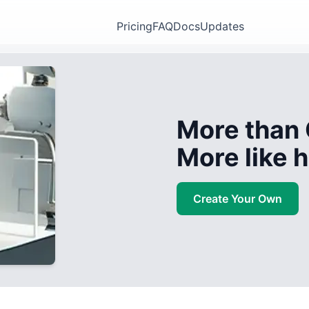
Pricing
FAQ
Docs
Updates
More than 
More like
Create Your Own