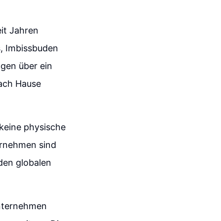
eit Jahren
s, Imbissbuden
ngen über ein
nach Hause
 keine physische
ernehmen sind
 den globalen
nternehmen