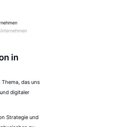
e Unternehmen
on in
es Thema, das uns
nd digitaler
on Strategie und