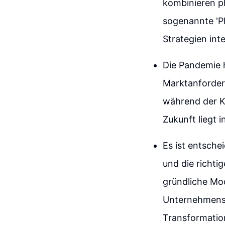
kombinieren ph
sogenannte 'Ph
Strategien int
Die Pandemie h
Marktanforder
während der K
Zukunft liegt 
Es ist entsche
und die richti
gründliche Mod
Unternehmensg
Transformatio