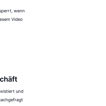
esperrt, wenn
diesem Video
chäft
xistiert und
nachgefragt