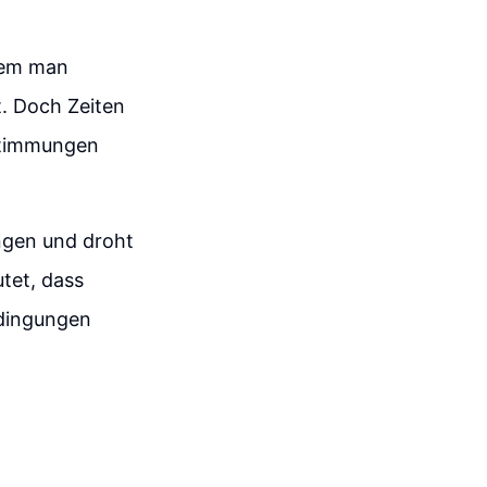
ndem man
t. Doch Zeiten
stimmungen
ungen und droht
tet, dass
edingungen