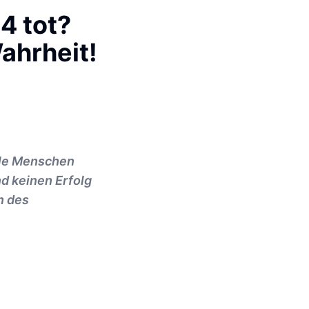
4 tot?
ahrheit!
ele Menschen
nd keinen Erfolg
n des