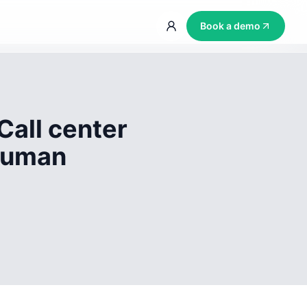
Book a demo
Call center
 human