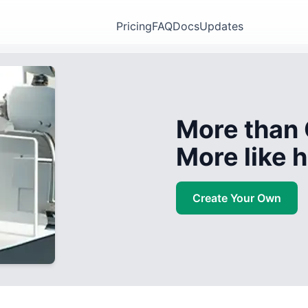
Pricing
FAQ
Docs
Updates
More than 
More like
Create Your Own