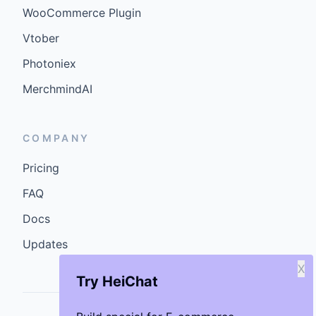
WooCommerce Plugin
Vtober
Photoniex
MerchmindAI
COMPANY
Pricing
FAQ
Docs
Updates
X
Try HeiChat