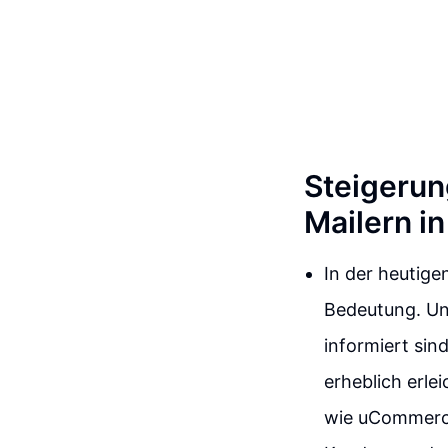
Steigerun
Mailern 
In der heutige
Bedeutung. Un
informiert sin
erheblich erle
wie uCommerce