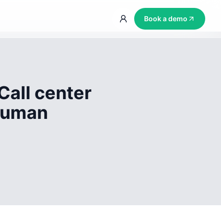
Book a demo
Call center
 human