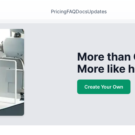
Pricing
FAQ
Docs
Updates
More than 
More like
Create Your Own