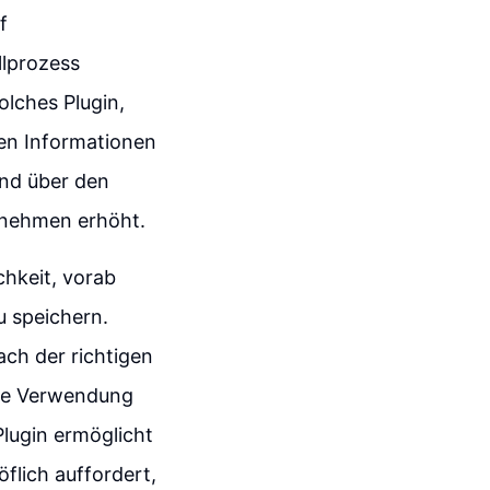
f
lprozess
olches Plugin,
ten Informationen
end über den
ernehmen erhöht.
chkeit, vorab
u speichern.
ch der richtigen
die Verwendung
lugin ermöglicht
flich auffordert,