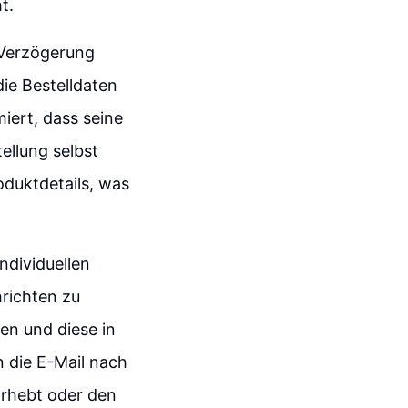
t.
 Verzögerung
die Bestelldaten
miert, dass seine
ellung selbst
duktdetails, was
.
individuellen
richten zu
n und diese in
 die E-Mail nach
orhebt oder den