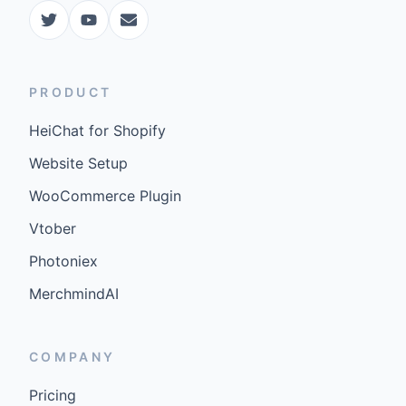
WooCommerce Plugin
Vtober
Photoniex
MerchmindAI
COMPANY
Pricing
FAQ
Docs
Updates
©
2026
GenCybers Inc. All rights reserved.