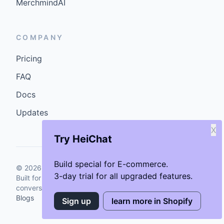
MerchmindAI
COMPANY
Pricing
FAQ
Docs
Updates
X
Try HeiChat
Build special for E-commerce.
©
2026
GenCybers Inc. All rights reserved.
3-day trial for all upgraded features.
Built for storefronts that want faster answers and cleaner
conversions.
Blogs
Sign up
learn more in Shopify