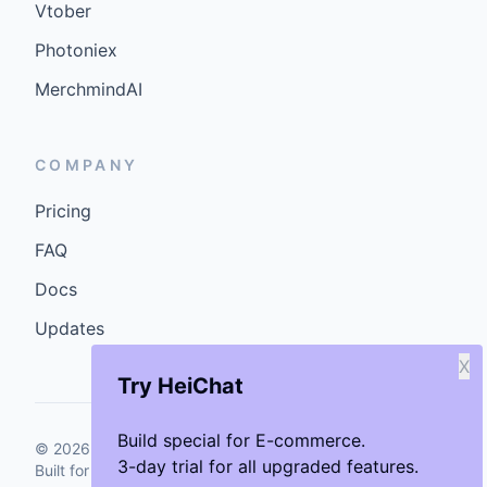
Vtober
Photoniex
MerchmindAI
COMPANY
Pricing
FAQ
Docs
Updates
X
Try HeiChat
Build special for E-commerce.
©
2026
GenCybers Inc. All rights reserved.
3-day trial for all upgraded features.
Built for storefronts that want faster answers and cleaner