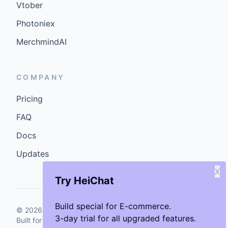
Vtober
Photoniex
MerchmindAI
COMPANY
Pricing
FAQ
Docs
Updates
X
Try HeiChat
Build special for E-commerce.
©
2026
GenCybers Inc. All rights reserved.
3-day trial for all upgraded features.
Built for storefronts that want faster answers and cleaner