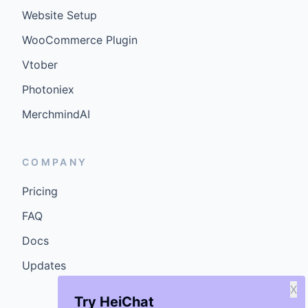
Website Setup
WooCommerce Plugin
Vtober
Photoniex
MerchmindAI
COMPANY
Pricing
FAQ
Docs
Updates
X
Try HeiChat