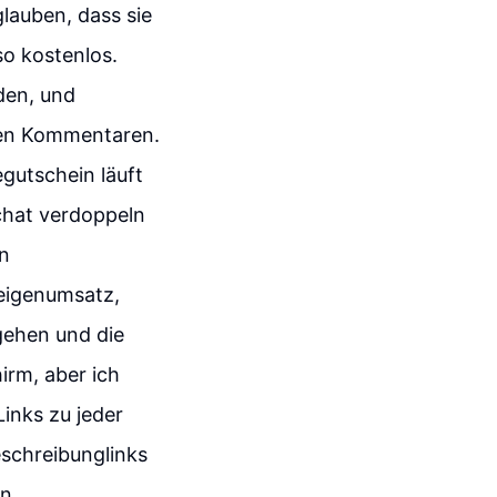
lauben, dass sie
so kostenlos.
den, und
 den Kommentaren.
gutschein läuft
chat verdoppeln
n
eigenumsatz,
 gehen und die
irm, aber ich
inks zu jeder
eschreibunglinks
in