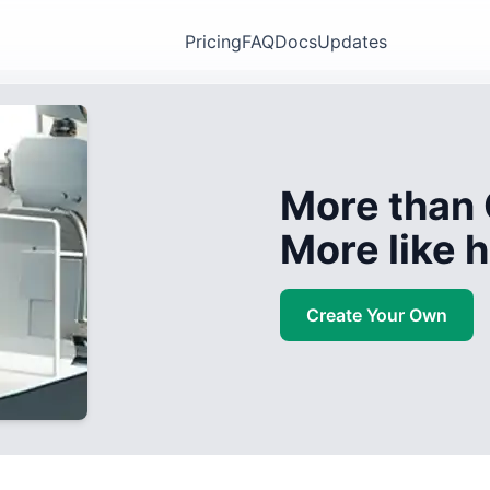
Pricing
FAQ
Docs
Updates
More than 
More like
Create Your Own