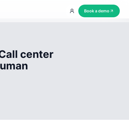
Book a demo
Call center
 human