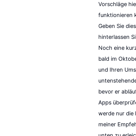
Vorschläge hie
funktionieren 
Geben Sie die
hinterlassen 
Noch eine kur
bald im Oktob
und Ihren Ums
untenstehende
bevor er abläu
Apps überprüfe
werde nur die 
meiner Empfehl
unten zu erleic