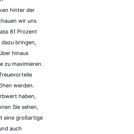
ken hinter der
chauen wir uns
dass 81 Prozent
 dazu bringen,
rüber hinaus
le zu maximieren.
Treuevorteile
höhen werden.
orbwert haben,
nnen Sie sehen,
st eine großartige
 und auch