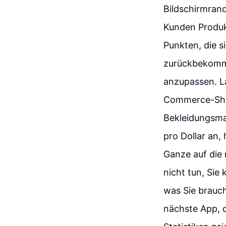
Bildschirmran
Kunden Produk
Punkten, die s
zurückbekomme
anzupassen. La
Commerce-Shop
Bekleidungsmar
pro Dollar an
Ganze auf die 
nicht tun, Sie 
was Sie brauc
nächste App, d