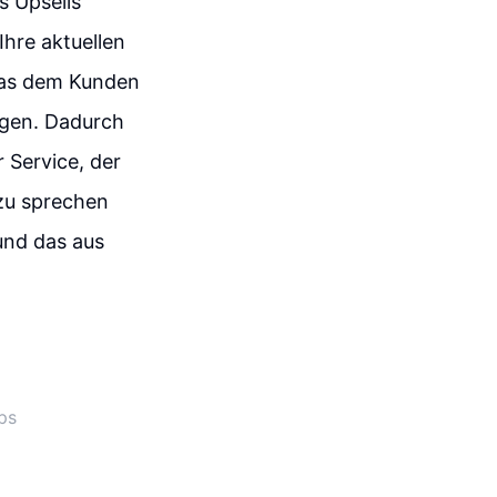
s Upsells
Ihre aktuellen
was dem Kunden
ügen. Dadurch
 Service, der
 zu sprechen
 und das aus
ps