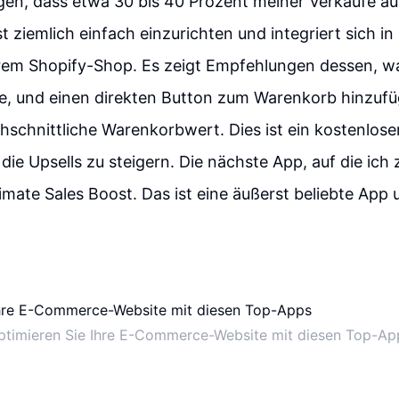
igen, dass etwa 30 bis 40 Prozent meiner Verkäufe au
 ziemlich einfach einzurichten und integriert sich in 
hrem Shopify-Shop. Es zeigt Empfehlungen dessen, 
te, und einen direkten Button zum Warenkorb hinzuf
chschnittliche Warenkorbwert. Dies ist ein kostenloser
, die Upsells zu steigern. Die nächste App, auf die ich
imate Sales Boost. Das ist eine äußerst beliebte App
ptimieren Sie Ihre E-Commerce-Website mit diesen Top-Ap