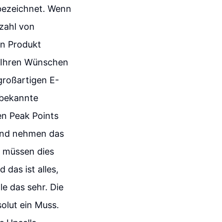
bezeichnet. Wenn
zahl von
en Produkt
 Ihren Wünschen
großartigen E-
 bekannte
en Peak Points
 und nehmen das
e müssen dies
 das ist alles,
e das sehr. Die
olut ein Muss.