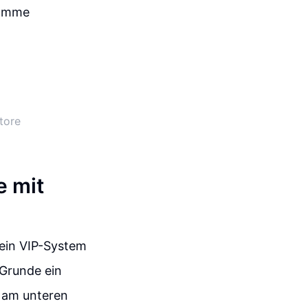
ramme
tore
e mit
 ein VIP-System
Grunde ein
p am unteren