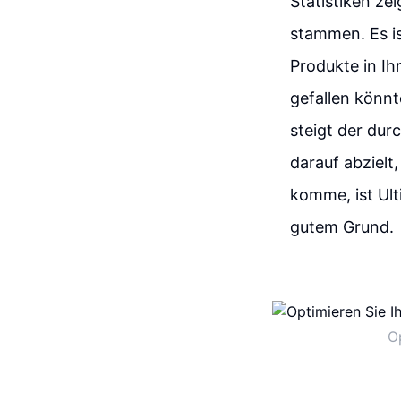
Statistiken ze
stammen. Es ist
Produkte in I
gefallen könn
steigt der dur
darauf abzielt
komme, ist Ult
gutem Grund.
O