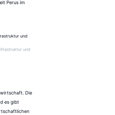
it Perus im
frastruktur und
irtschaft. Die
d es gibt
rtschaftlichen