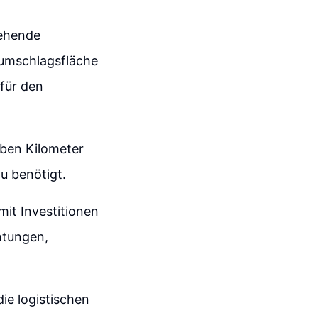
tehende
rumschlagsfläche
 für den
ben Kilometer
u benötigt.
mit Investitionen
chtungen,
die logistischen