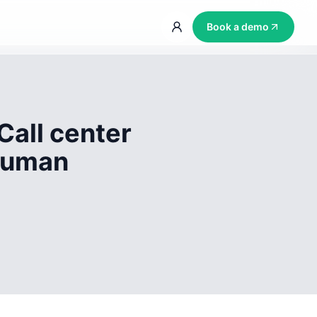
Book a demo
Call center
 human