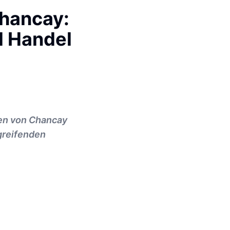
Chancay:
d Handel
fen von Chancay
fgreifenden