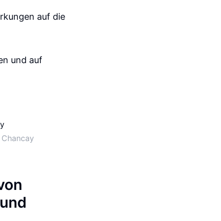
rkungen auf die
ben und auf
n Chancay
von
 und