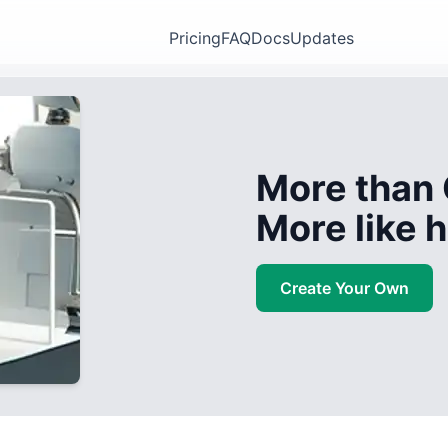
Pricing
FAQ
Docs
Updates
More than 
More like
Create Your Own