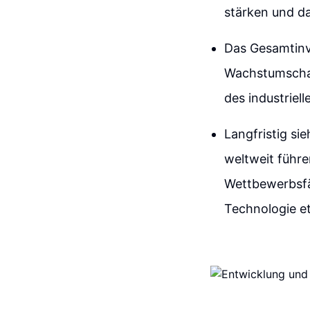
stärken und d
Das Gesamtinv
Wachstumschan
des industriel
Langfristig si
weltweit führe
Wettbewerbsfä
Technologie eta