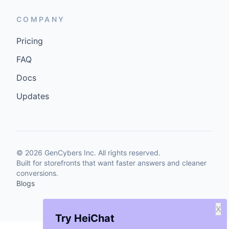
COMPANY
Pricing
FAQ
Docs
Updates
©
2026
GenCybers Inc. All rights reserved.
Built for storefronts that want faster answers and cleaner
conversions.
Blogs
X
Try HeiChat