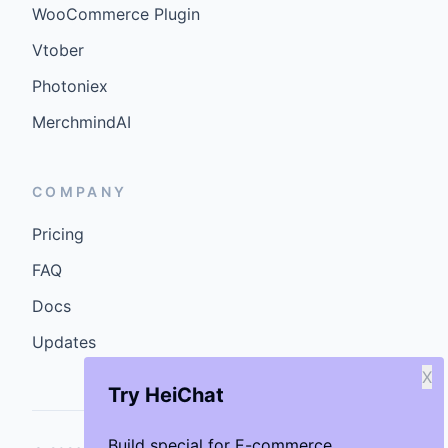
WooCommerce Plugin
Vtober
Photoniex
MerchmindAI
COMPANY
Pricing
FAQ
Docs
Updates
X
Try HeiChat
Build special for E-commerce.