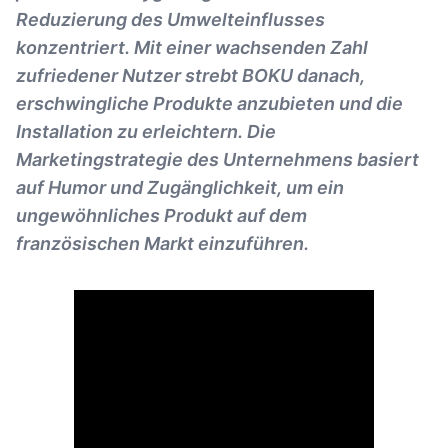
Reduzierung des Umwelteinflusses
konzentriert. Mit einer wachsenden Zahl
zufriedener Nutzer strebt BOKU danach,
erschwingliche Produkte anzubieten und die
Installation zu erleichtern. Die
Marketingstrategie des Unternehmens basiert
auf Humor und Zugänglichkeit, um ein
ungewöhnliches Produkt auf dem
französischen Markt einzuführen.