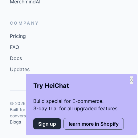
MerchmindAI
COMPANY
Pricing
FAQ
Docs
Updates
X
Try HeiChat
Build special for E-commerce.
©
2026
GenCybers Inc. All rights reserved.
3-day trial for all upgraded features.
Built for storefronts that want faster answers and cleaner
conversions.
Blogs
Sign up
learn more in Shopify