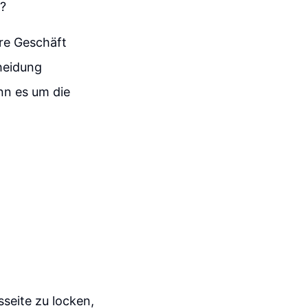
n?
ere Geschäft
cheidung
nn es um die
sseite zu locken,