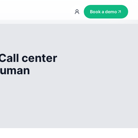
Book a demo
Call center
 human