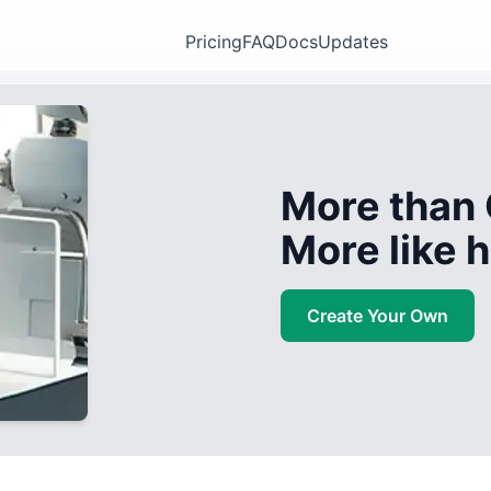
Pricing
FAQ
Docs
Updates
More than 
More like
Create Your Own