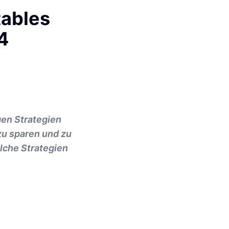
tables
4
gen Strategien
zu sparen und zu
lche Strategien