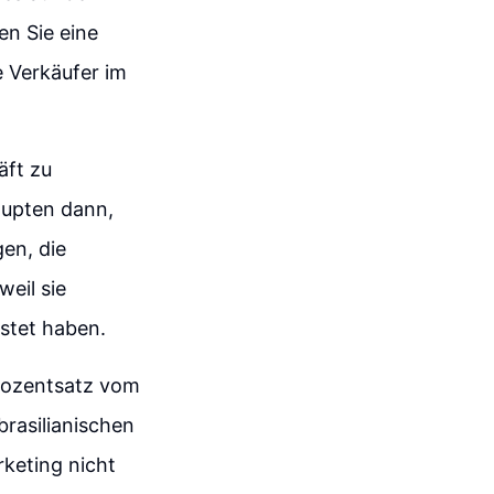
en Sie eine
e Verkäufer im
äft zu
aupten dann,
gen, die
weil sie
istet haben.
rozentsatz vom
rasilianischen
rketing nicht