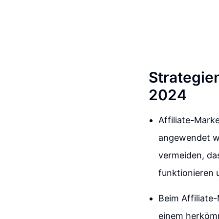
Strategien
2024
Affiliate-Mark
angewendet we
vermeiden, das
funktionieren 
Beim Affiliate
einem herkömm