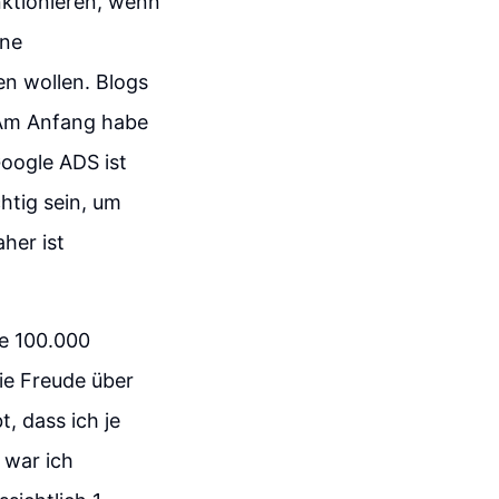
nktionieren, wenn
ine
en wollen. Blogs
. Am Anfang habe
Google ADS ist
htig sein, um
aher ist
ie 100.000
die Freude über
, dass ich je
 war ich