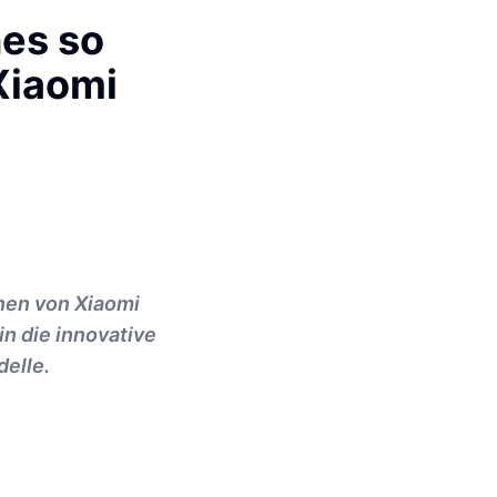
es so
Xiaomi
nen von Xiaomi
n die innovative
elle.