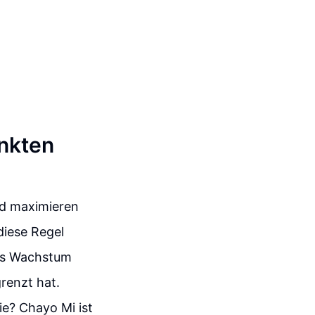
e
änkten
d maximieren
diese Regel
res Wachstum
renzt hat.
gie? Chayo Mi ist