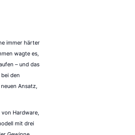
che immer härter
ehmen wagte es,
kaufen – und das
 bei den
 neuen Ansatz,
f von Hardware,
dell mit drei
der Gewinne,