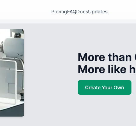
Pricing
FAQ
Docs
Updates
More than 
More like
Create Your Own