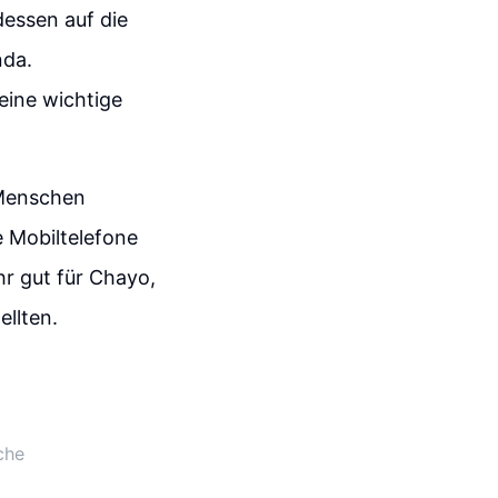
essen auf die
nda.
eine wichtige
e Menschen
e Mobiltelefone
hr gut für Chayo,
ellten.
che