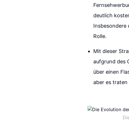
Fernsehwerbun
deutlich kost
Insbesondere d
Rolle.
Mit dieser Str
aufgrund des G
über einen Fla
aber es traten 
Di