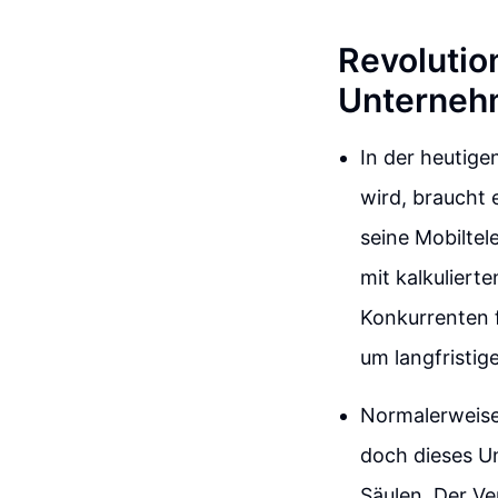
Revolutio
Unternehm
In der heutige
wird, braucht
seine Mobiltel
mit kalkuliert
Konkurrenten 
um langfristig
Normalerweise
doch dieses Un
Säulen. Der V