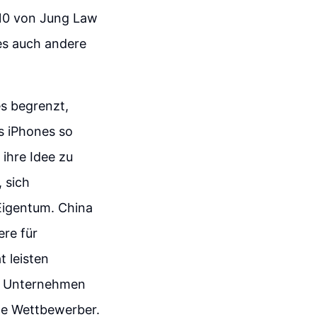
10 von Jung Law
es auch andere
s begrenzt,
s iPhones so
ihre Idee zu
 sich
Eigentum. China
re für
t leisten
ng Unternehmen
ale Wettbewerber.