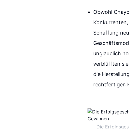
Obwohl Chayo 
Konkurrenten, 
Schaffung neue
Geschäftsmode
unglaublich h
verblüfften si
die Herstellun
rechtfertigen 
Die Erfolgsges