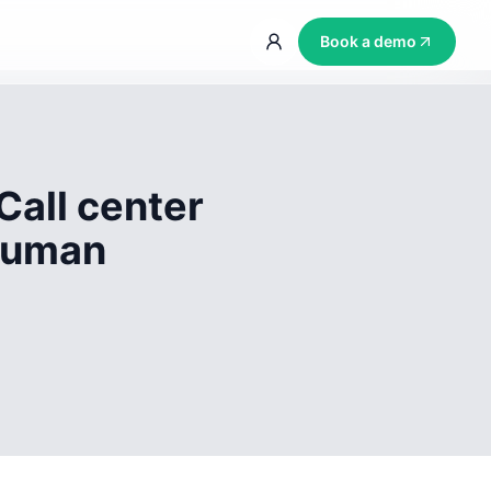
Book a demo
Call center
 human