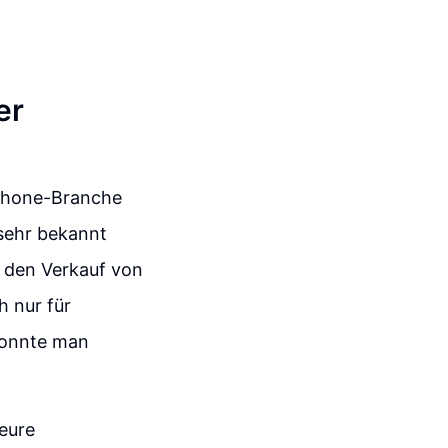
er
tphone-Branche
 sehr bekannt
m den Verkauf von
h nur für
 konnte man
teure