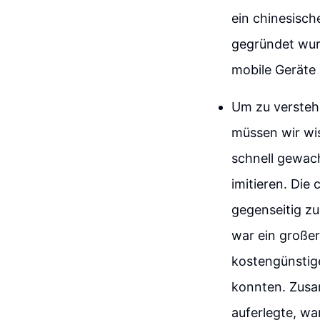
ein chinesisc
gegründet wur
mobile Geräte
Um zu versteh
müssen wir wis
schnell gewac
imitieren. Die
gegenseitig zu
war ein große
kostengünstige
konnten. Zusa
auferlegte, wa