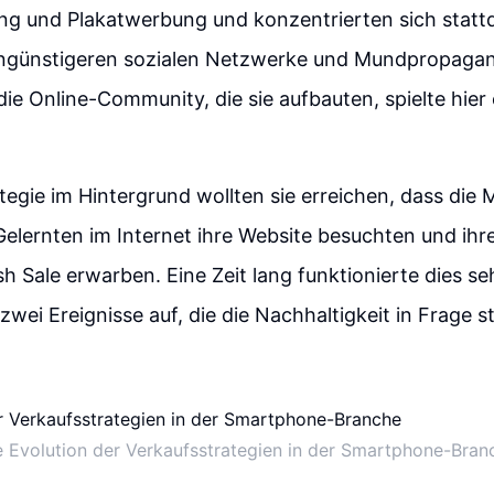
g und Plakatwerbung und konzentrierten sich stattd
engünstigeren sozialen Netzwerke und Mundpropaga
ie Online-Community, die sie aufbauten, spielte hier 
ategie im Hintergrund wollten sie erreichen, dass di
elernten im Internet ihre Website besuchten und ihr
sh Sale erwarben. Eine Zeit lang funktionierte dies se
zwei Ereignisse auf, die die Nachhaltigkeit in Frage st
e Evolution der Verkaufsstrategien in der Smartphone-Bran