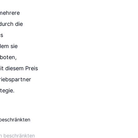
 mehrere
durch die
as
dem sie
boten,
it diesem Preis
riebspartner
tegie.
en beschränkten