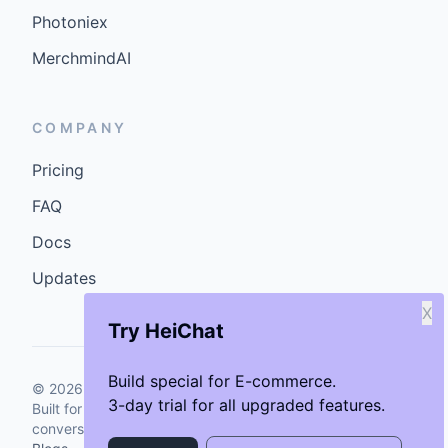
Photoniex
MerchmindAI
COMPANY
Pricing
FAQ
Docs
Updates
X
Try HeiChat
Build special for E-commerce.
©
2026
GenCybers Inc. All rights reserved.
3-day trial for all upgraded features.
Built for storefronts that want faster answers and cleaner
conversions.