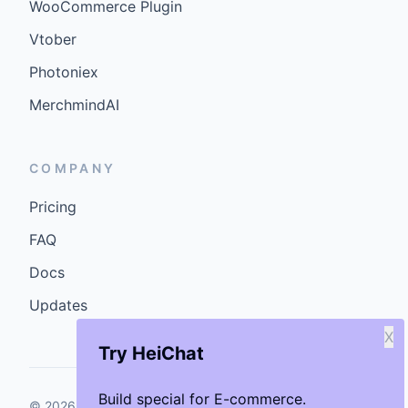
WooCommerce Plugin
Vtober
Photoniex
MerchmindAI
COMPANY
Pricing
FAQ
Docs
Updates
X
Try HeiChat
Build special for E-commerce.
©
2026
GenCybers Inc. All rights reserved.