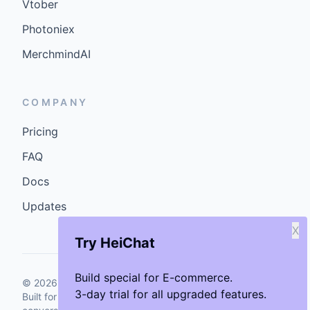
Vtober
Photoniex
MerchmindAI
COMPANY
Pricing
FAQ
Docs
Updates
X
Try HeiChat
Build special for E-commerce.
©
2026
GenCybers Inc. All rights reserved.
3-day trial for all upgraded features.
Built for storefronts that want faster answers and cleaner