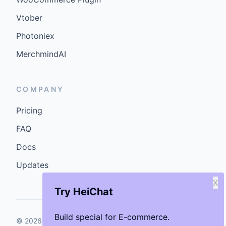
Vtober
Photoniex
MerchmindAI
COMPANY
Pricing
FAQ
Docs
Updates
X
Try HeiChat
Build special for E-commerce.
©
2026
GenCybers Inc. All rights reserved.