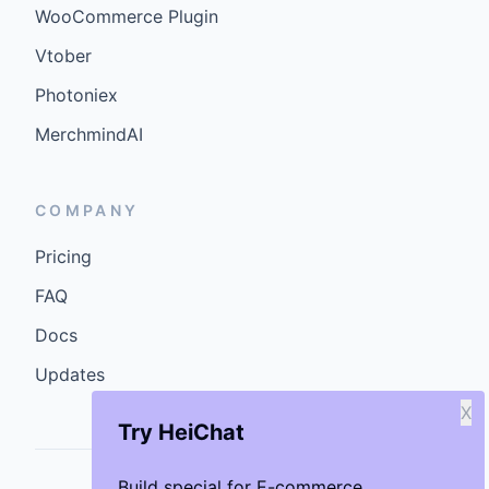
WooCommerce Plugin
Vtober
Photoniex
MerchmindAI
COMPANY
Pricing
FAQ
Docs
Updates
X
Try HeiChat
Build special for E-commerce.