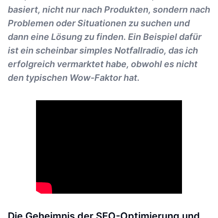
basiert, nicht nur nach Produkten, sondern nach
Problemen oder Situationen zu suchen und
dann eine Lösung zu finden. Ein Beispiel dafür
ist ein scheinbar simples Notfallradio, das ich
erfolgreich vermarktet habe, obwohl es nicht
den typischen Wow-Faktor hat.
Die Geheimnis der SEO-Optimierung und