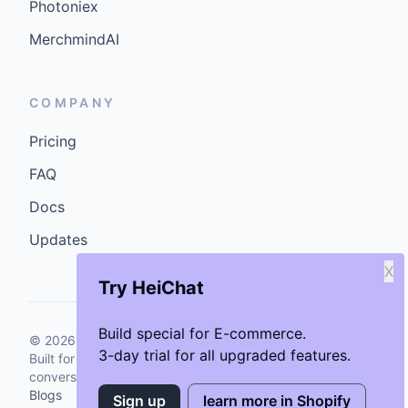
Photoniex
MerchmindAI
COMPANY
Pricing
FAQ
Docs
Updates
X
Try HeiChat
Build special for E-commerce.
©
2026
GenCybers Inc. All rights reserved.
3-day trial for all upgraded features.
Built for storefronts that want faster answers and cleaner
conversions.
Blogs
Sign up
learn more in Shopify