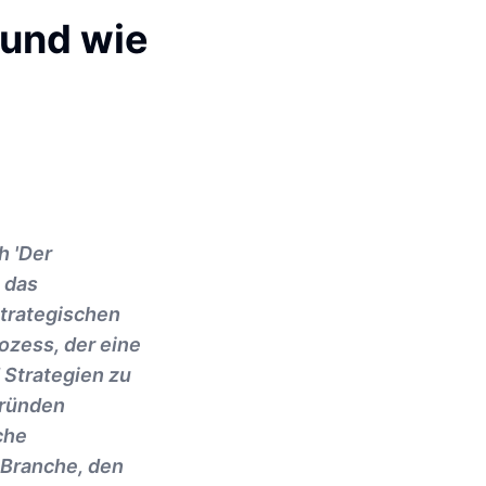
 und wie
h 'Der
t das
strategischen
ozess, der eine
d Strategien zu
Gründen
che
 Branche, den