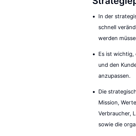
Strategi
In der strateg
schnell veränd
werden müssen,
Es ist wichti
und den Kunde
anzupassen.
Die strategisc
Mission, Werte
Verbraucher, 
sowie die orga