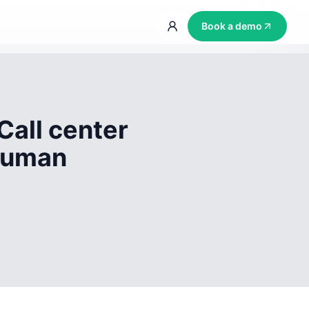
Book a demo
Call center
 human