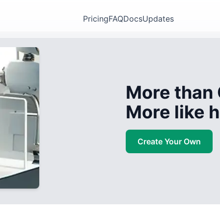
Pricing
FAQ
Docs
Updates
More than 
More like
Create Your Own