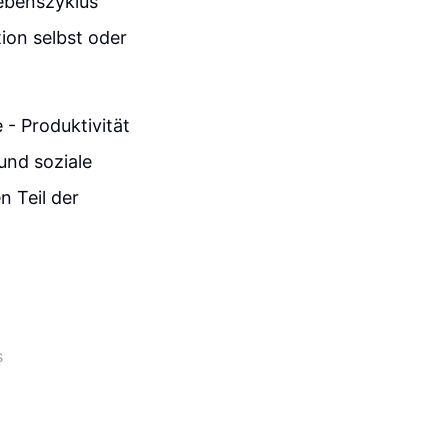
ebenszyklus
tion selbst oder
- Produktivität
und soziale
n Teil der
s