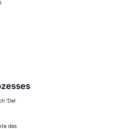
d.
ozesses
ch 'Der
kte des