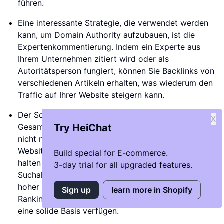
führen.
Eine interessante Strategie, die verwendet werden
kann, um Domain Authority aufzubauen, ist die
Expertenkommentierung. Indem ein Experte aus
Ihrem Unternehmen zitiert wird oder als
Autoritätsperson fungiert, können Sie Backlinks von
verschiedenen Artikeln erhalten, was wiederum den
Traffic auf Ihrer Website steigern kann.
Der Schlüssel zum Erfolg liegt darin, die
X
Gesamtstärke Ihrer Domain aufzubauen. Dies ist
Try HeiChat
nicht nur entscheidend für das Ranking Ihrer
Website, sondern auch dafür, die Positionen zu
Build special for E-commerce.
halten und eventuelle Änderungen in den
3-day trial for all upgraded features.
Suchalgorithmen zu überstehen. Top-Websites mit
hoher Domainstärke sind in der Lage, Stürme im
Sign up
learn more in Shopify
Ranking unbeschadet zu überstehen, da sie über
eine solide Basis verfügen.