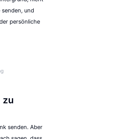
e senden, und
der persönliche
ng
d zu
ink senden. Aber
fach sagen, dass