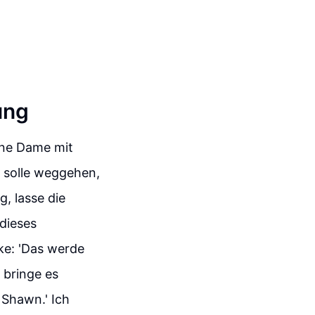
ung
ine Dame mit
 solle weggehen,
, lasse die
dieses
ke: 'Das werde
h bringe es
 Shawn.' Ich