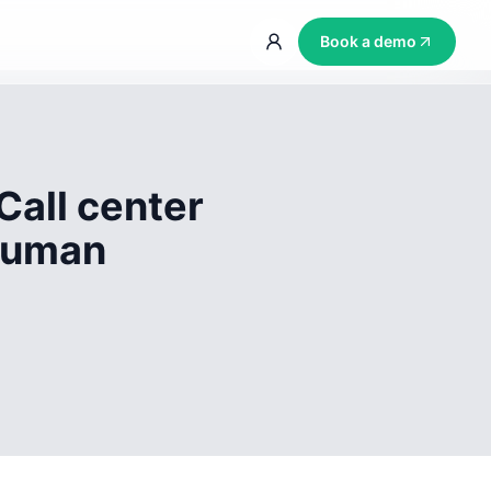
Book a demo
Call center
 human