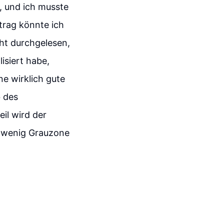
e, und ich musste
rtrag könnte ich
cht durchgelesen,
lisiert habe,
ne wirklich gute
b des
il wird der
in wenig Grauzone