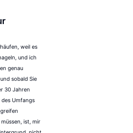
ur
häufen, weil es
nageln, und ich
hnen genau
 und sobald Sie
er 30 Jahren
lb des Umfangs
ugreifen
üssen, ist, mir
ntergrund, nicht