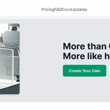
Pricing
FAQ
Docs
Updates
More than 
More like
Create Your Own