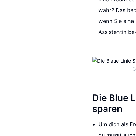
wahr? Das bed
wenn Sie eine
Assistentin b
D
Die Blue 
sparen
Um dich als F
du musst auch