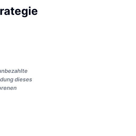
rategie
 unbezahlte
ndung dieses
lorenen