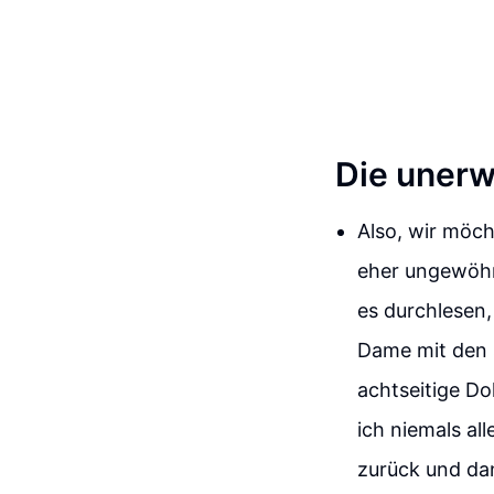
Die unerw
Also, wir möc
eher ungewöhn
es durchlesen,
Dame mit den 
achtseitige D
ich niemals al
zurück und dan