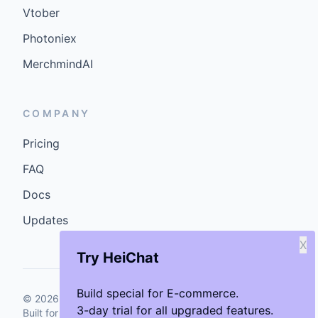
Vtober
Photoniex
MerchmindAI
COMPANY
Pricing
FAQ
Docs
Updates
X
Try HeiChat
Build special for E-commerce.
©
2026
GenCybers Inc. All rights reserved.
3-day trial for all upgraded features.
Built for storefronts that want faster answers and cleaner