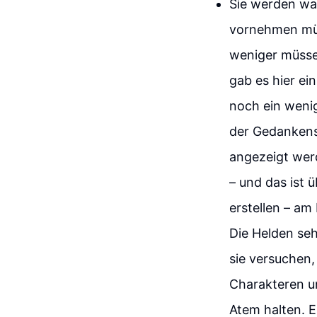
Sie werden wa
vornehmen müs
weniger müssen
gab es hier ei
noch ein wenig
der Gedankenst
angezeigt wer
– und das ist 
erstellen – am
Die Helden se
sie versuchen,
Charakteren un
Atem halten. E