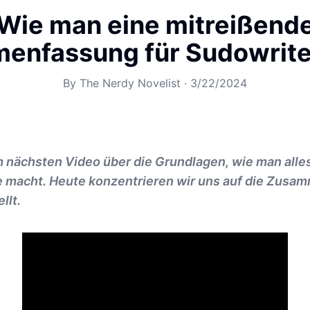
Wie man eine mitreißend
nfassung für Sudowrite 
By
The Nerdy Novelist
·
3/22/2024
nächsten Video über die Grundlagen, wie man alles
e macht. Heute konzentrieren wir uns auf die Zus
llt.