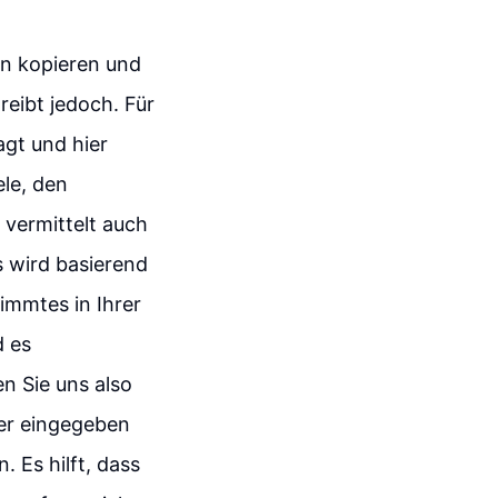
nn kopieren und
reibt jedoch. Für
agt und hier
ele, den
 vermittelt auch
 wird basierend
immtes in Ihrer
d es
n Sie uns also
her eingegeben
 Es hilft, dass