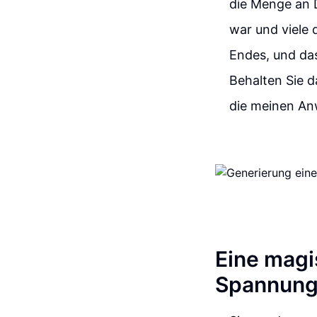
die Menge an D
war und viele d
Endes, und das
Behalten Sie d
die meinen An
Eine magi
Spannun