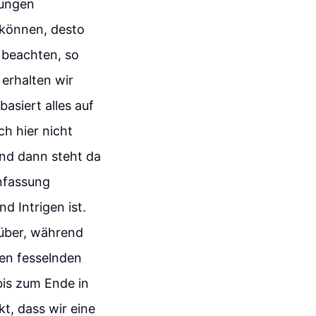
tungen
 können, desto
 beachten, so
 erhalten wir
asiert alles auf
h hier nicht
nd dann steht da
enfassung
d Intrigen ist.
über, während
nen fesselnden
bis zum Ende in
kt, dass wir eine