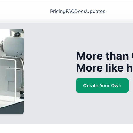
Pricing
FAQ
Docs
Updates
More than 
More like
Create Your Own