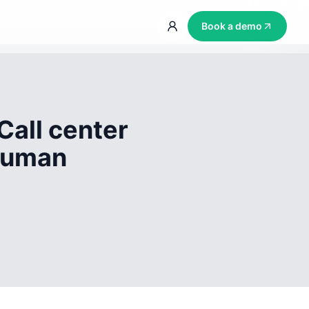
Book a demo
Call center
 human