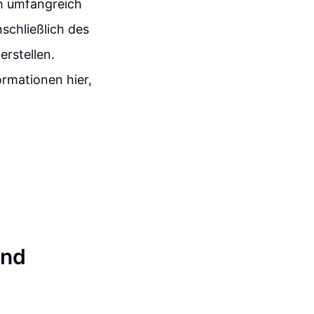
ch umfangreich
nschließlich des
rstellen.
ormationen hier,
und