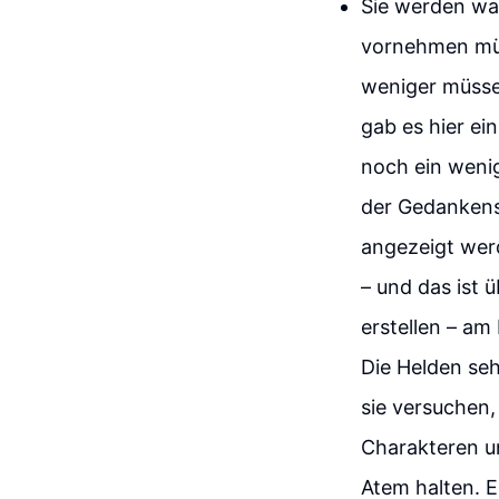
Sie werden wa
vornehmen müs
weniger müssen
gab es hier ei
noch ein wenig
der Gedankenst
angezeigt wer
– und das ist 
erstellen – am
Die Helden se
sie versuchen,
Charakteren un
Atem halten. E