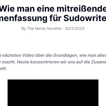
Wie man eine mitreißend
nfassung für Sudowrite 
By
The Nerdy Novelist
·
3/22/2024
nächsten Video über die Grundlagen, wie man alles
e macht. Heute konzentrieren wir uns auf die Zus
llt.