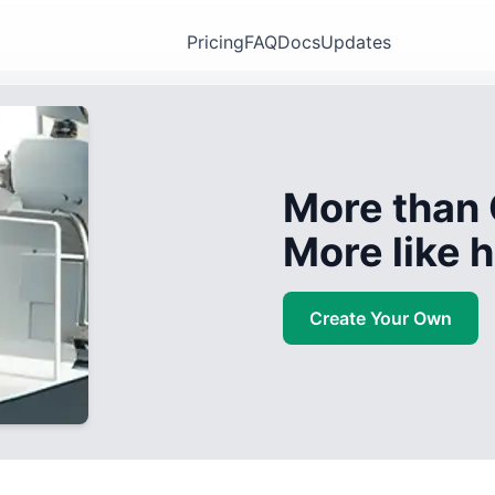
Pricing
FAQ
Docs
Updates
More than 
More like
Create Your Own