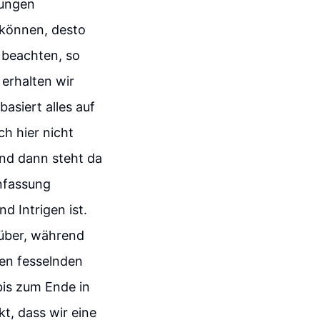
tungen
 können, desto
 beachten, so
 erhalten wir
asiert alles auf
h hier nicht
nd dann steht da
enfassung
d Intrigen ist.
über, während
nen fesselnden
bis zum Ende in
kt, dass wir eine