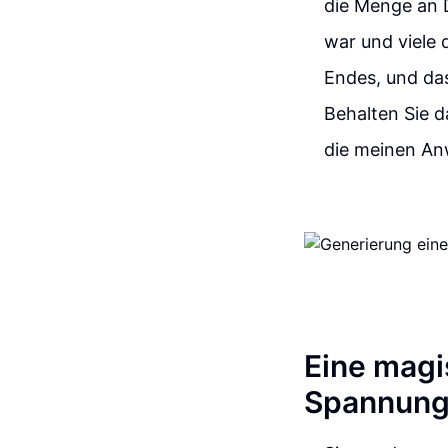
die Menge an D
war und viele d
Endes, und das
Behalten Sie d
die meinen An
Eine magi
Spannun