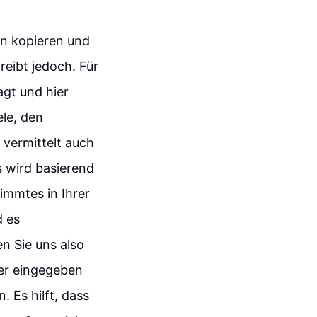
nn kopieren und
reibt jedoch. Für
agt und hier
ele, den
 vermittelt auch
 wird basierend
immtes in Ihrer
d es
n Sie uns also
her eingegeben
 Es hilft, dass