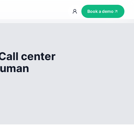
Book a demo
Call center
 human