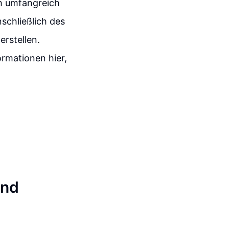
ch umfangreich
nschließlich des
rstellen.
ormationen hier,
und