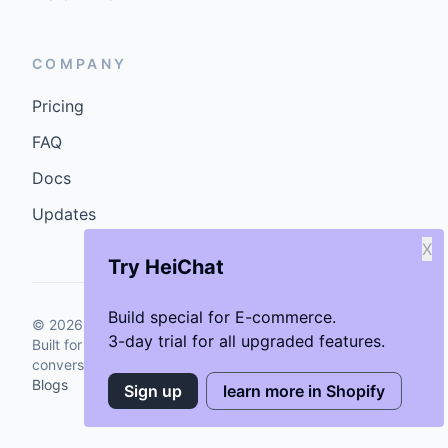
COMPANY
Pricing
FAQ
Docs
Updates
X
Try HeiChat
Build special for E-commerce.
©
2026
GenCybers Inc. All rights reserved.
3-day trial for all upgraded features.
Built for storefronts that want faster answers and cleaner
conversions.
Blogs
Sign up
learn more in Shopify