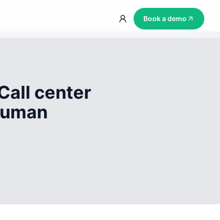
Book a demo
Call center
 human