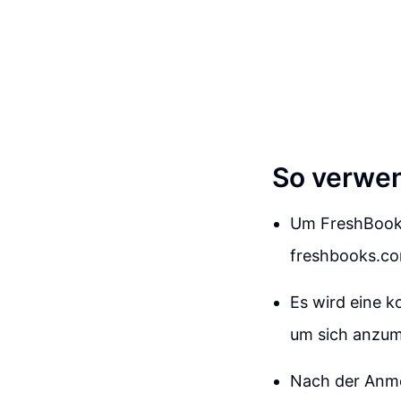
So verwen
Um FreshBooks
freshbooks.c
Es wird eine k
um sich anzum
Nach der Anme