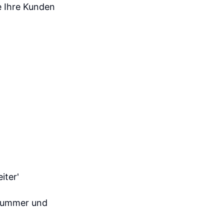
e Ihre Kunden
iter'
nnummer und