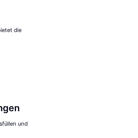
etet die
ungen
füllen und