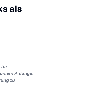
s als
 für
 können Anfänger
tung zu