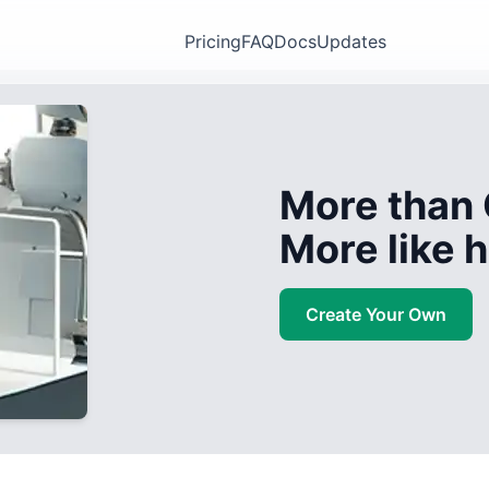
Pricing
FAQ
Docs
Updates
More than 
More like
Create Your Own