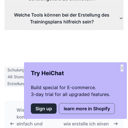
Welche Tools können bei der Erstellung des
Trainingsplans hilfreich sein?
X
Schulungskurs erstellen
Online-Training erstellen
Try HeiChat
48 Stunden Training starten
Schneller Schulungskurs
Erstellung von Kursinhalten
Build special for E-commerce.
3-day trial for all upgraded features.
Sign up
learn more in Shopify
Wie man
Was ist ein
komplexe Ideen
Verkaufstrichter und
einfach und
wie erstelle ich einen