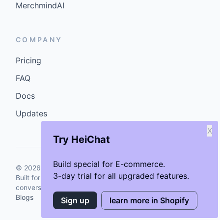
MerchmindAI
COMPANY
Pricing
FAQ
Docs
Updates
X
Try HeiChat
Build special for E-commerce.
©
2026
GenCybers Inc. All rights reserved.
3-day trial for all upgraded features.
Built for storefronts that want faster answers and cleaner
conversions.
Blogs
Sign up
learn more in Shopify